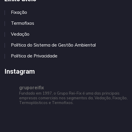
Fixação
Termofixos
Vedação
Política do Sistema de Gestão Ambiental
Política de Privacidade
Instagram
gruporeifix
Fundado em 1997, o Grupo Rei-Fix é uma das principais
empresas comerciais nos segmentos da, Vedação, Fixação,
Termoplásticos e Termofixos.