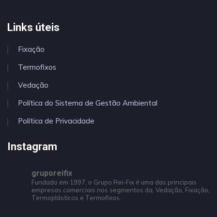
Links úteis
Fixação
Termofixos
Vedação
Política do Sistema de Gestão Ambiental
Política de Privacidade
Instagram
gruporeifix
Fundado em 1997, o Grupo Rei-Fix é uma das principais
empresas comerciais nos segmentos da, Vedação, Fixação,
Termoplásticos e Termofixos.