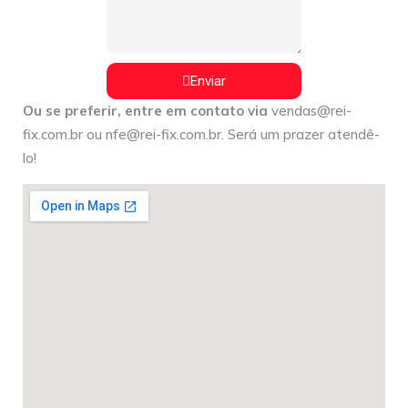
Enviar
Ou se preferir, entre em contato via
vendas@rei-
fix.com.br
ou
nfe@rei-fix.com.br
. Será um prazer atendê-
lo!