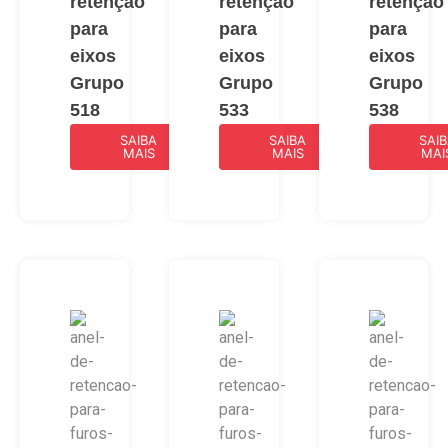
retenção
retenção
retenção
para
para
para
eixos
eixos
eixos
Grupo
Grupo
Grupo
518
533
538
SAIBA
SAIBA
SAI
MAIS
MAIS
MAI