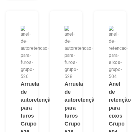
Arruela
Arruela
Anel
de
de
de
autoretenção
autoretenção
retenção
para
para
para
furos
furos
eixos
Grupo
Grupo
Grupo
526
528
504