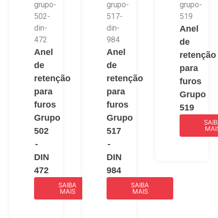
Anel
de
Anel
Anel
retenção
de
de
para
retenção
retenção
furos
para
para
Grupo
furos
furos
519
Grupo
Grupo
SAI
MAI
502
517
-
-
DIN
DIN
472
984
SAIBA
SAIBA
MAIS
MAIS