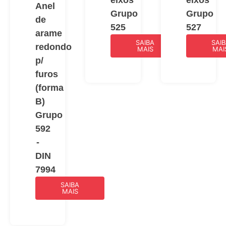
eixos
eixos
Anel
Grupo
Grupo
de
525
527
arame
SAIBA
SAI
redondo
MAIS
MAI
p/
furos
(forma
B)
Grupo
592
-
DIN
7994
SAIBA
MAIS