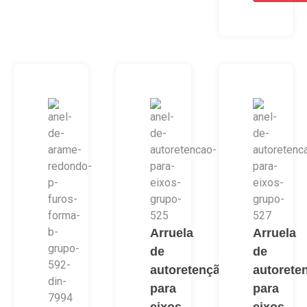
Arruela
Arruela
de
de
autoretenção
autorete
para
para