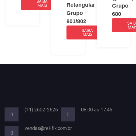
SAIBA
Retangular
MAIS
Grupo
Grupo
680
801/802
SAI
MAI
SAIBA
MAIS
(11) 2602-2626
08:00 as 17:45
vendas@rei-fix.com.br