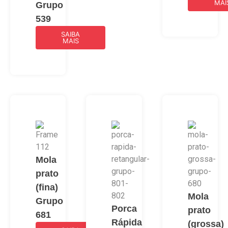
MAI
Grupo
539
SAIBA
MAIS
Mola
prato
(fina)
Mola
Grupo
Porca
prato
681
Rápida
(grossa)