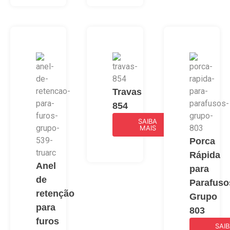
Travas
854
SAIBA
MAIS
Porca
Rápida
Anel
para
de
Parafuso
retenção
Grupo
para
803
furos
SAI