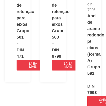
de
de
retenção
retenção
Anel
para
para
de
eixos
eixos
arame
Grupo
Grupo
redondo
501
503
p/
-
-
eixos
DIN
DIN
(forma
471
6799
A)
SAIBA
SAIBA
MAIS
MAIS
Grupo
591
-
DIN
7993
SAI
MAI