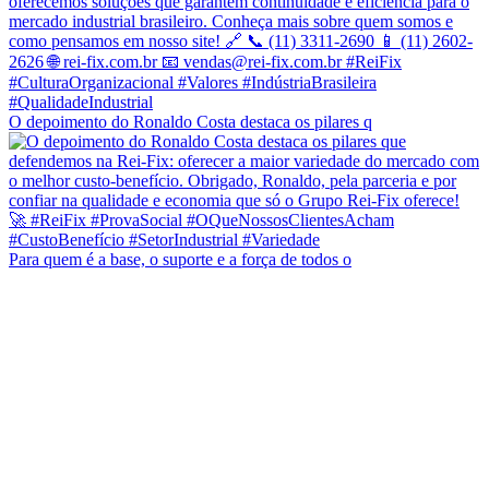
O depoimento do Ronaldo Costa destaca os pilares q
Para quem é a base, o suporte e a força de todos o