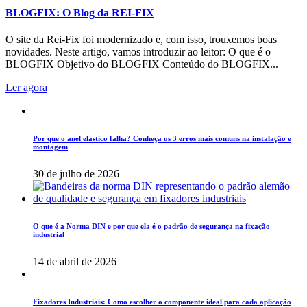
BLOGFIX: O Blog da REI-FIX
O site da Rei-Fix foi modernizado e, com isso, trouxemos boas
novidades. Neste artigo, vamos introduzir ao leitor: O que é o
BLOGFIX Objetivo do BLOGFIX Conteúdo do BLOGFIX...
Ler agora
Por que o anel elástico falha? Conheça os 3 erros mais comuns na instalação e
montagem
30 de julho de 2026
O que é a Norma DIN e por que ela é o padrão de segurança na fixação
industrial
14 de abril de 2026
Fixadores Industriais: Como escolher o componente ideal para cada aplicação